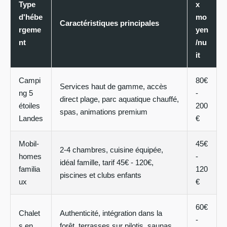
Type
x
d'hébe
mo
Caractéristiques principales
rgeme
yen
nt
/nu
it
Campi
80€
Services haut de gamme, accès
ng 5
-
direct plage, parc aquatique chauffé,
étoiles
200
spas, animations premium
Landes
€
Mobil-
45€
2-4 chambres, cuisine équipée,
homes
-
idéal famille, tarif 45€ - 120€,
familia
120
piscines et clubs enfants
ux
€
60€
Chalet
Authenticité, intégration dans la
-
s en
forêt, terrasses sur pilotis, saunas